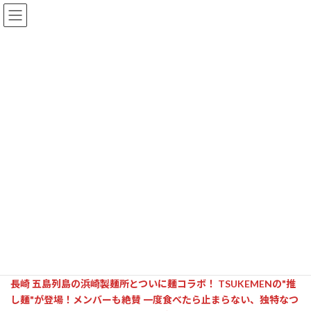
コ
ナ
ン
ビ
テ
ゲ
ン
ー
ツ
シ
へ
ョ
GOODS
ス
ン
キ
に
ッ
移
プ
動
メニュー 一覧
GOODS
【完売御礼】
TSUKEMEN × 浜崎製麺所 コラボ五島手延うどん・そうめん
【完売御礼】
TSUKEMEN × 浜
崎製麺所 コラボ五島手延うど
ん・そうめん
長崎 五島列島の浜崎製麺所と
ついに麺コラボ！
TSUKEMENの"推
し麺"が登場！メンバーも絶賛 一度食べたら止まらない、独特なつ