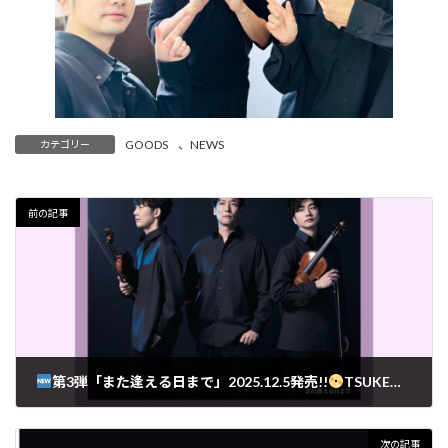
GOODS
、
NEWS
カテゴリー
前の記事
第3弾「また逢える日まで」2025.12.5発売!!
TSUKEMEN カラーリングCDシリーズ(公演会場 限定発売)
次の記事