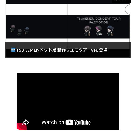
TSUKEMENドット絵 新作リエモツアーver. 登場