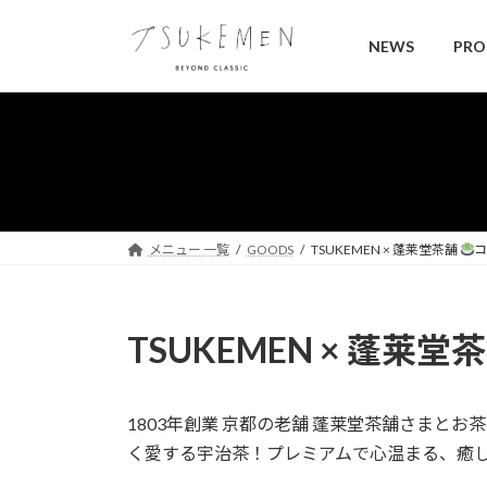
コ
ナ
ン
ビ
NEWS
PRO
テ
ゲ
ン
ー
ツ
シ
へ
ョ
ス
ン
キ
に
ッ
移
プ
動
メニュー 一覧
GOODS
TSUKEMEN × 蓬莱堂茶舗
コ
TSUKEMEN × 蓬莱堂
1803年創業 京都の老舗 蓬莱堂茶舗さまとお
く愛する宇治茶！プレミアムで心温まる、癒