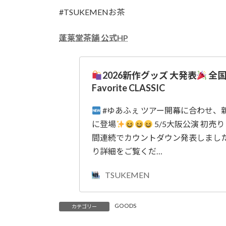
#TSUKEMENお茶
蓬莱堂茶舗 公式HP
2026新作グッズ 大発表
全国
Favorite CLASSIC
#ゆあふぇ ツアー開幕に合わせ、
に登場
5/5大阪公演 初売
間連続でカウントダウン発表しまし
り詳細をご覧くだ…
TSUKEMEN
GOODS
カテゴリー