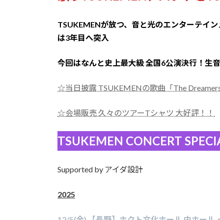
TSUKEMENが放つ、音と光のエンターテ
は3年目へ突入
今回はなんと史上最大級 全国6公演決行！生
☆当日披露 TSUKEMENの歌曲「The Dream
☆会場販売 久々のツアーTシャツ 大好評！！
TSUKEMEN CONCERT SPECIAL
Supported by アイダ設計
2025
12/5(金) 【長野】ホクト文化ホール 中ホール