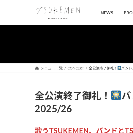
コ
ナ
ン
ビ
NEWS
PRO
テ
ゲ
ン
ー
ツ
シ
へ
ョ
ス
ン
キ
に
ッ
移
プ
動
メニュー 一覧
CONCERT
全公演終了御礼！
バンドス
全公演終了御礼！
バ
2025/26
歌うTSUKEMEN、バンドとTS