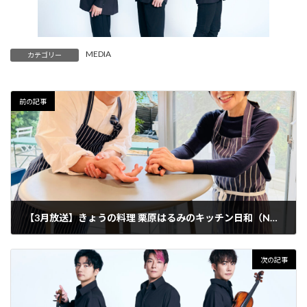
MEDIA
カテゴリー
前の記事
【3月放送】きょうの料理 栗原はるみのキッチン日和（NHK）☆TAIRIK MC出演 TSUKEMEN番組テーマソング担当
次の記事