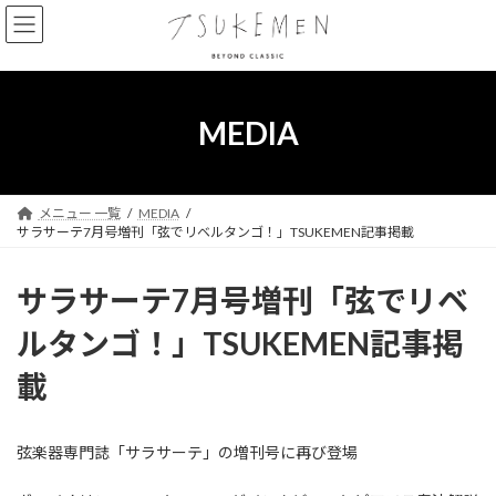
コ
ナ
ン
ビ
テ
ゲ
ン
ー
ツ
シ
へ
ョ
MEDIA
ス
ン
キ
に
ッ
移
プ
動
メニュー 一覧
MEDIA
サラサーテ7月号増刊「弦でリベルタンゴ！」TSUKEMEN記事掲載
サラサーテ7月号増刊「弦でリベ
ルタンゴ！」TSUKEMEN記事掲
載
弦楽器専門誌「サラサーテ」の増刊号に再び登場