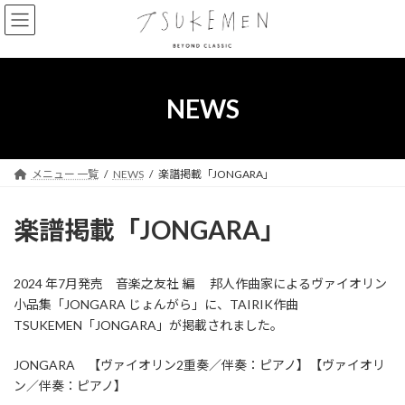
コ
ナ
ン
ビ
テ
ゲ
ン
ー
ツ
シ
へ
ョ
NEWS
ス
ン
キ
に
ッ
移
プ
動
メニュー 一覧
NEWS
楽譜掲載「JONGARA」
楽譜掲載「JONGARA」
2024 年7月発売 音楽之友社 編 邦人作曲家によるヴァイオリン
小品集「JONGARA じょんがら」に、TAIRIK作曲
TSUKEMEN「JONGARA」が掲載されました。
JONGARA 【ヴァイオリン2重奏／伴奏：ピアノ】【ヴァイオリ
ン／伴奏：ピアノ】